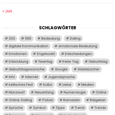
« Juni
SCHLAGWÖRTER
333
555
Bedeutung
Dating
digitale Kommunikation
emotionale Bedeutung
Emotionen
Engelszahl
Entscheidungen
Entwicklung
Feiertag
freier Tag
Geburtstag
Geburtstagswünsche
Google
Gästebücher
Info
Internet
Jugendsprache
keltisches Fest
Kultur
Liebe
Medien
Münzwurf
Neuanfang
Numerologie
Online
Online-Dating
Polizei
Ramadan
Ratgeber
Sprüche
Symbol
Tipps
Trend
Trends