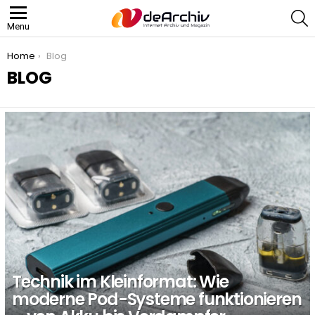
S
Menu
You are here:
Home
Blog
BLOG
LATEST
STORIES
Technik im Kleinformat: Wie
moderne Pod-Systeme funktionieren