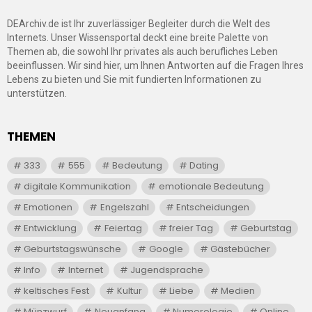
DEArchiv.de ist Ihr zuverlässiger Begleiter durch die Welt des
Internets. Unser Wissensportal deckt eine breite Palette von
Themen ab, die sowohl Ihr privates als auch berufliches Leben
beeinflussen. Wir sind hier, um Ihnen Antworten auf die Fragen Ihres
Lebens zu bieten und Sie mit fundierten Informationen zu
unterstützen.
THEMEN
333
555
Bedeutung
Dating
digitale Kommunikation
emotionale Bedeutung
Emotionen
Engelszahl
Entscheidungen
Entwicklung
Feiertag
freier Tag
Geburtstag
Geburtstagswünsche
Google
Gästebücher
Info
Internet
Jugendsprache
keltisches Fest
Kultur
Liebe
Medien
Münzwurf
Neuanfang
Numerologie
Online