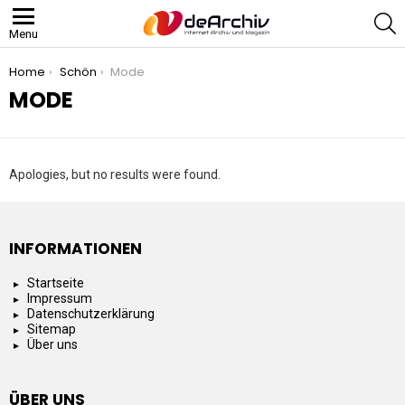
S
Menu
You are here:
Home
Schön
Mode
MODE
Apologies, but no results were found.
INFORMATIONEN
Startseite
Impressum
Datenschutzerklärung
Sitemap
Über uns
ÜBER UNS