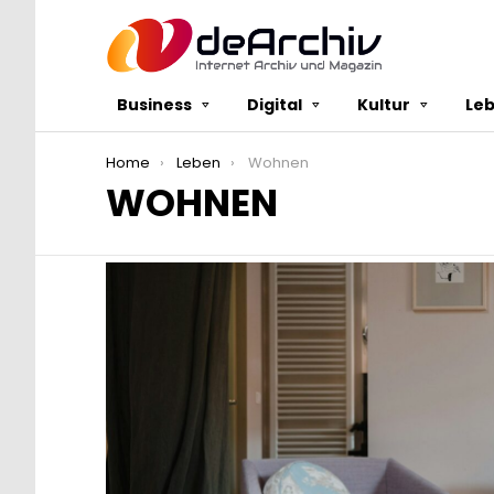
Business
Digital
Kultur
Le
You are here:
Home
Leben
Wohnen
WOHNEN
LATEST
STORIES