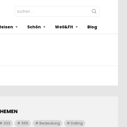
Search
for:
Reisen
Schön
Well&Fit
Blog
THEMEN
333
555
Bedeutung
Dating