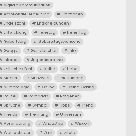
digitale Kommunikation
emotionale Bedeutung
Emotionen
Engelszahl
Entscheidungen
Entwicklung
Feiertag
freier Tag
Geburtstag
Geburtstagswünsche
Google
Gästebücher
Info
Internet
Jugendsprache
keltisches Fest
Kultur
Liebe
Medien
Münzwurf
Neuanfang
Numerologie
Online
Online-Dating
Polizei
Ramadan
Ratgeber
Sprüche
Symbol
Tipps
Trend
Trends
Trennung
Universum
Veränderung
WhatsApp
Wissen
Wohlbefinden
Zahl
Zitate