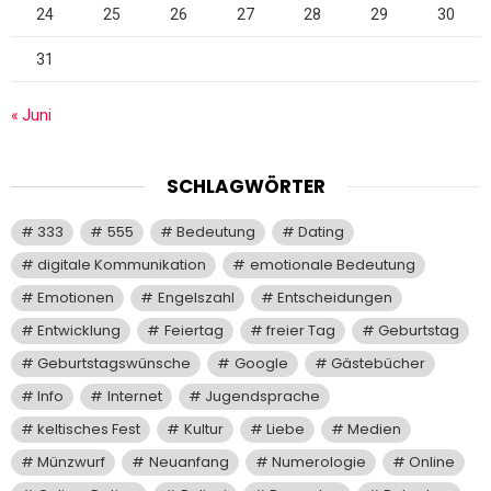
24
25
26
27
28
29
30
31
« Juni
SCHLAGWÖRTER
333
555
Bedeutung
Dating
digitale Kommunikation
emotionale Bedeutung
Emotionen
Engelszahl
Entscheidungen
Entwicklung
Feiertag
freier Tag
Geburtstag
Geburtstagswünsche
Google
Gästebücher
Info
Internet
Jugendsprache
keltisches Fest
Kultur
Liebe
Medien
Münzwurf
Neuanfang
Numerologie
Online