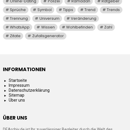
Online-Dating
Polizei
Ramadan
Ratgeber
Sprüche
Symbol
Tipps
Trend
Trends
Trennung
Universum
Veränderung
WhatsApp
Wissen
Wohlbefinden
Zahl
Zitate
Zufallsgenerator
INFORMATIONEN
Startseite
Impressum
Datenschutzerklärung
Sitemap
Über uns
ÜBER UNS
DEArchiv.de ist Ihr zuverlässiger Begleiter durch die Welt des