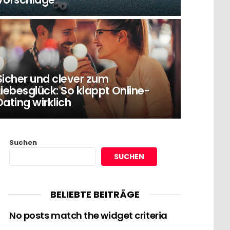
Sicher und clever zum
Liebesglück: So klappt Online-
Dating wirklich
Suchen
SUCHEN
BELIEBTE BEITRÄGE
No posts match the widget criteria