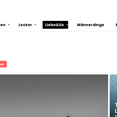
ben
Lecker
Liebe&So
Männerdinge
ex