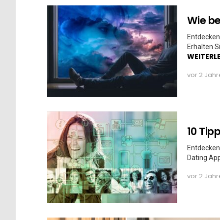
Wie be
Entdecken 
Erhalten S
WEITERL
vor 2 Jah
10 Tipp
Entdecken 
Dating App
vor 2 Jah