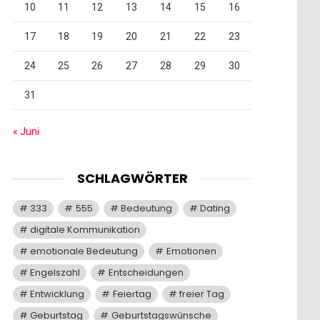
10
11
12
13
14
15
16
17
18
19
20
21
22
23
24
25
26
27
28
29
30
31
« Juni
SCHLAGWÖRTER
333
555
Bedeutung
Dating
digitale Kommunikation
emotionale Bedeutung
Emotionen
Engelszahl
Entscheidungen
Entwicklung
Feiertag
freier Tag
Geburtstag
Geburtstagswünsche