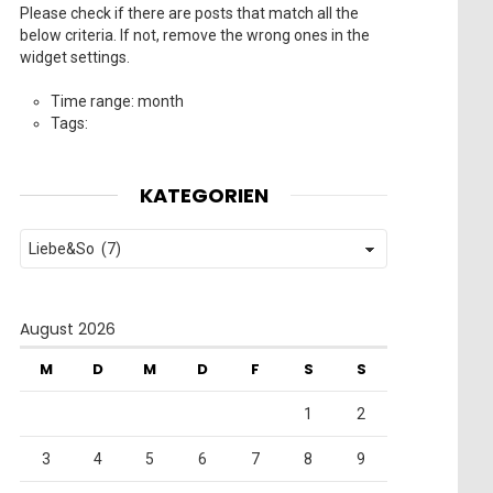
Please check if there are posts that match all the
below criteria. If not, remove the wrong ones in the
widget settings.
Time range: month
Tags:
KATEGORIEN
Kategorien
August 2026
M
D
M
D
F
S
S
1
2
3
4
5
6
7
8
9