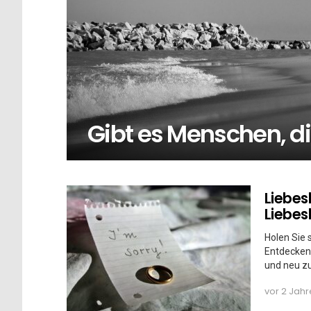
Gibt es Menschen, di
MORE
Liebes
STORIES
Liebe
Holen Sie
Entdecken 
und neu z
vor 2 Jah