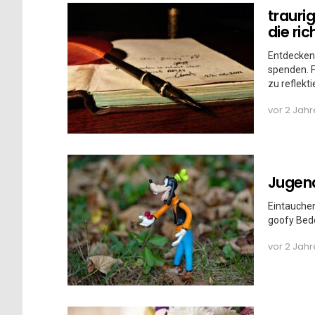
trauri
die ri
Entdecken 
spenden. 
zu reflekt
vor 2 Jah
Jugen
Eintauchen
goofy Bede
vor 2 Jah