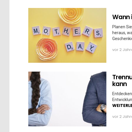
Wann i
Planen Sie
heraus, wa
Geschenki
vor 2 Jah
Trennu
kann
Entdecken 
Entwicklun
WEITERL
vor 2 Jah