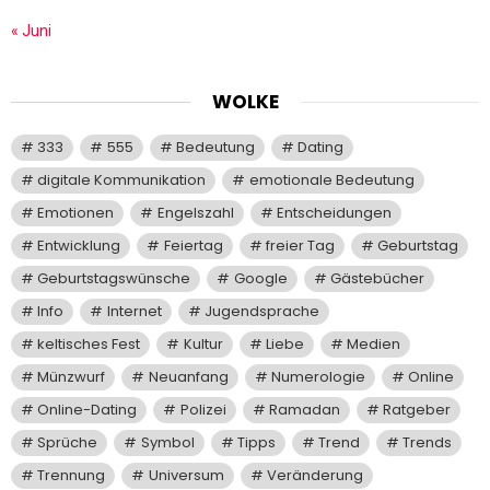
« Juni
WOLKE
333
555
Bedeutung
Dating
digitale Kommunikation
emotionale Bedeutung
Emotionen
Engelszahl
Entscheidungen
Entwicklung
Feiertag
freier Tag
Geburtstag
Geburtstagswünsche
Google
Gästebücher
Info
Internet
Jugendsprache
keltisches Fest
Kultur
Liebe
Medien
Münzwurf
Neuanfang
Numerologie
Online
Online-Dating
Polizei
Ramadan
Ratgeber
Sprüche
Symbol
Tipps
Trend
Trends
Trennung
Universum
Veränderung