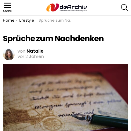
S
Menu
You are here:
Home
Lifestyle
Sprüche zum Nachdenken
Sprüche zum Nachdenken
von
Natalie
vor 2 Jahren