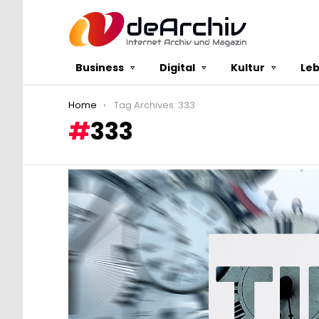
Business
Digital
Kultur
Le
You are here:
Home
Tag Archives: 333
333
LATEST
STORIES