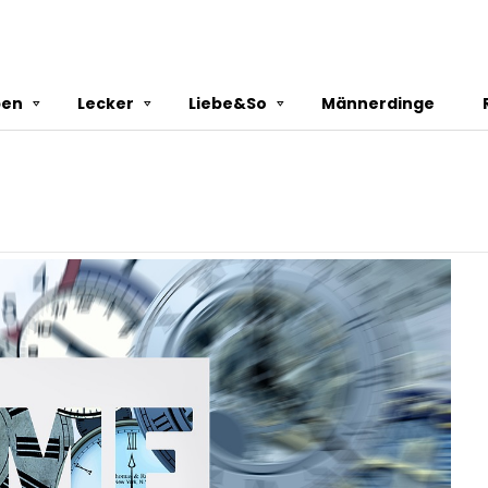
ben
Lecker
Liebe&So
Männerdinge