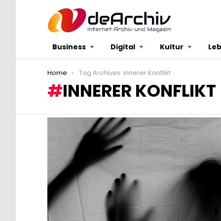
Business
Digital
Kultur
Le
You are here:
Home
Tag Archives: innerer Konflikt
INNERER KONFLIKT
LATEST
STORIES