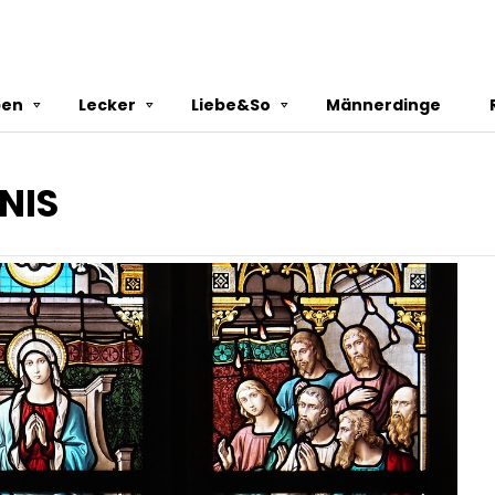
ben
Lecker
Liebe&So
Männerdinge
NIS