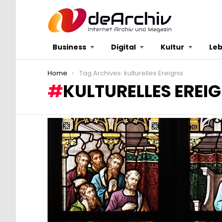
Business
Digital
Kultur
Le
You are here:
Home
Tag Archives: kulturelles Ereignis
KULTURELLES EREIG
LATEST
STORIES