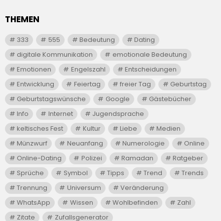
THEMEN
333
555
Bedeutung
Dating
digitale Kommunikation
emotionale Bedeutung
Emotionen
Engelszahl
Entscheidungen
Entwicklung
Feiertag
freier Tag
Geburtstag
Geburtstagswünsche
Google
Gästebücher
Info
Internet
Jugendsprache
keltisches Fest
Kultur
Liebe
Medien
Münzwurf
Neuanfang
Numerologie
Online
Online-Dating
Polizei
Ramadan
Ratgeber
Sprüche
Symbol
Tipps
Trend
Trends
Trennung
Universum
Veränderung
WhatsApp
Wissen
Wohlbefinden
Zahl
Zitate
Zufallsgenerator