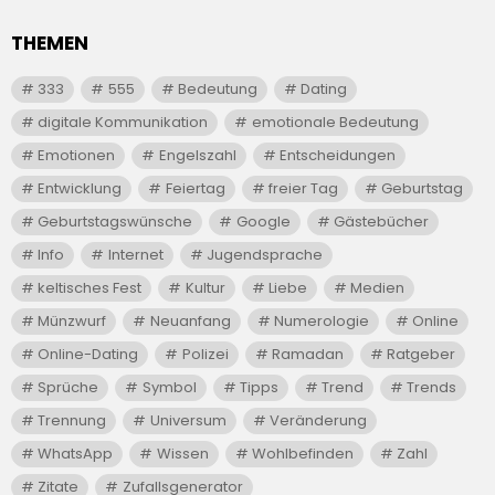
THEMEN
333
555
Bedeutung
Dating
digitale Kommunikation
emotionale Bedeutung
Emotionen
Engelszahl
Entscheidungen
Entwicklung
Feiertag
freier Tag
Geburtstag
Geburtstagswünsche
Google
Gästebücher
Info
Internet
Jugendsprache
keltisches Fest
Kultur
Liebe
Medien
Münzwurf
Neuanfang
Numerologie
Online
Online-Dating
Polizei
Ramadan
Ratgeber
Sprüche
Symbol
Tipps
Trend
Trends
Trennung
Universum
Veränderung
WhatsApp
Wissen
Wohlbefinden
Zahl
Zitate
Zufallsgenerator