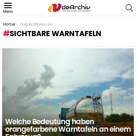
S
Menu
You are here:
Home
Tag Archives: sichtbare Warntafeln
SICHTBARE WARNTAFELN
LATEST
STORIES
Welche Bedeutung haben
orangefarbene Warntafeln an einem