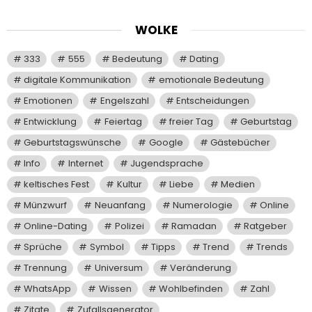
WOLKE
333
555
Bedeutung
Dating
digitale Kommunikation
emotionale Bedeutung
Emotionen
Engelszahl
Entscheidungen
Entwicklung
Feiertag
freier Tag
Geburtstag
Geburtstagswünsche
Google
Gästebücher
Info
Internet
Jugendsprache
keltisches Fest
Kultur
Liebe
Medien
Münzwurf
Neuanfang
Numerologie
Online
Online-Dating
Polizei
Ramadan
Ratgeber
Sprüche
Symbol
Tipps
Trend
Trends
Trennung
Universum
Veränderung
WhatsApp
Wissen
Wohlbefinden
Zahl
Zitate
Zufallsgenerator