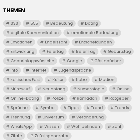
THEMEN
333
555
Bedeutung
Dating
digitale Kommunikation
emotionale Bedeutung
Emotionen
Engelszahl
Entscheidungen
Entwicklung
Feiertag
freier Tag
Geburtstag
Geburtstagswünsche
Google
Gästebücher
Info
Internet
Jugendsprache
keltisches Fest
Kultur
Liebe
Medien
Münzwurf
Neuanfang
Numerologie
Online
Online-Dating
Polizei
Ramadan
Ratgeber
Sprüche
Symbol
Tipps
Trend
Trends
Trennung
Universum
Veränderung
WhatsApp
Wissen
Wohlbefinden
Zahl
Zitate
Zufallsgenerator